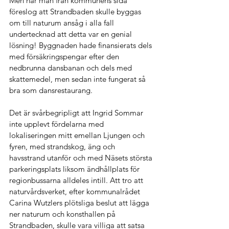
Men när man från kommunens sida 
föreslog att Strandbaden skulle byggas 
om till naturum ansåg i alla fall 
undertecknad att detta var en genial 
lösning! Byggnaden hade finansierats dels 
med försäkringspengar efter den 
nedbrunna dansbanan och dels med 
skattemedel, men sedan inte fungerat så 
bra som dansrestaurang.  
Det är svårbegripligt att Ingrid Sommar 
inte upplevt fördelarna med 
lokaliseringen mitt emellan Ljungen och 
fyren, med strandskog, äng och 
havsstrand utanför och med Näsets största 
parkeringsplats liksom ändhållplats för 
regionbussarna alldeles intill. Att tro att 
naturvårdsverket, efter kommunalrådet 
Carina Wutzlers plötsliga beslut att lägga 
ner naturum och konsthallen på 
Strandbaden, skulle vara villiga att satsa 