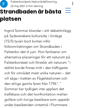
Falsterbonäsets Naturvårdsförening
22 maj 2021
2 min läsning
Strandbaden är bästa
platsen
Ingrid Sommar blandar i sitt debattinlägg 
på Sydsvenskans kultursida i lördags 
(15/5) tyvärr bort korten inför 
folkomröstningen om Strandbaden i 
Falsterbo den 6 juni. Hon fantiserar om 
alternativa placeringar för ett naturum på 
Falsterbonäset och föreslår att naturum ”i 
stället borde finnas mitt i den häftigaste 
och för området mest unika naturen – det 
vill säga i trakten av Fågelstationen och 
den stiliga gamla fyren från 1796".” 
Sommar har tydligen inte upplevt det 
trafikkaos och den konfrontation mellan 
golfare och övriga besökare som uppstår 
under besökstiden vintertid i Flommens 