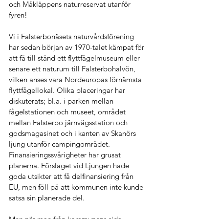
och Måkläppens naturreservat utanför 
fyren!  
Vi i Falsterbonäsets naturvårdsförening 
har sedan början av 1970-talet kämpat för 
att få till stånd ett flyttfågelmuseum eller 
senare ett naturum till Falsterbohalvön, 
vilken anses vara Nordeuropas förnämsta 
flyttfågellokal. Olika placeringar har 
diskuterats; bl.a. i parken mellan 
fågelstationen och museet, området 
mellan Falsterbo järnvägsstation och 
godsmagasinet och i kanten av Skanörs 
ljung utanför campingområdet. 
Finansieringssvårigheter har grusat 
planerna. Förslaget vid Ljungen hade 
goda utsikter att få delfinansiering från 
EU, men föll på att kommunen inte kunde 
satsa sin planerade del. 