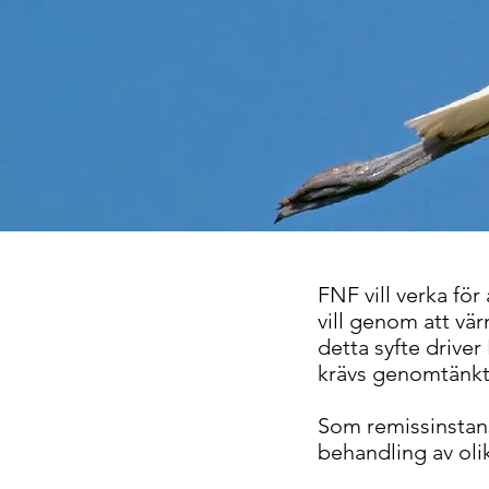
FNF vill verka fö
vill genom att vär
detta syfte drive
krävs genomtänkta 
Som remissinstans
behandling av oli