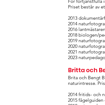
För förtjänstfulla
Priset består av 
2013 dokumentärf
2014 naturfotogr
2016 lantmästare
2018 biologen/pe
2019 naturfotogr
2020 naturfotogr
2021 naturfotogra
2023 naturpedagog
Britta och 
Brita och Bengt B
naturintresse. Pr
2014 fritids- oc
2015 fågelguiden