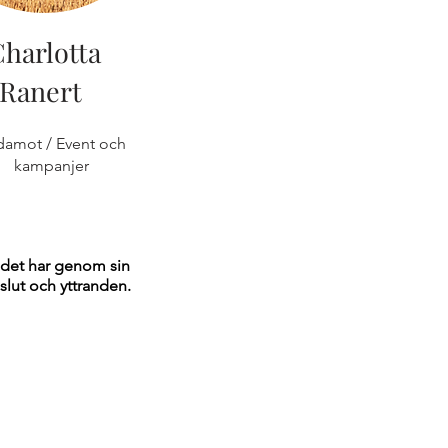
harlotta
Ranert
damot / Event och
kampanjer
rådet har genom sin
slut och yttranden.