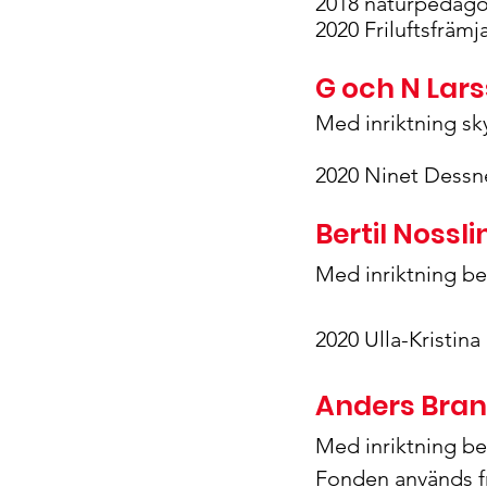
2018 naturpedag
2020 Friluftsfräm
G och N Lar
Med inriktning sky
2020 Ninet Dessn
Bertil Nossl
Med inriktning be
2020 Ulla-Kristina
Anders Bra
Med inriktning be
Fonden används fr