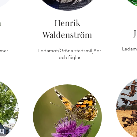
h
Henrik
n
Waldenström
Ledam
mar
Ledamot/Gröna stadsmiljöer
och fåglar