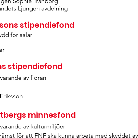
ogen Sophie Tranborg
jandets Ljungen avdelning
ssons stipendiefond
dd för sälar
er
ins stipendiefond
varande av floran
 Eriksson
ntbergs minnesfond
varande av kulturmiljöer
ämst för att FNF ska kunna arbeta med skyddet av 