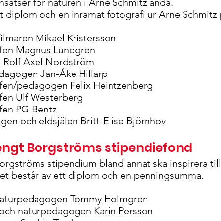
 insatser för naturen i Arne Schmitz anda.
ett diplom och en inramat fotografi ur Arne Schmitz
ilmaren Mikael Kristersson
afen Magnus Lundgren
n Rolf Axel Nordström
dagogen Jan-Åke Hillarp
afen/pedagogen Felix Heintzenberg
afen Ulf Westerberg
f
en PG Bentz
en och eldsjälen Britt-Elise Björnhov
Bengt Borgströms stipendiefond
orgströms stipendium bland annat ska inspirera ti
iset består av ett diplom och en penningsumma.
h naturpedagogen Tommy Holmgren
 och naturpedagogen Karin Persson