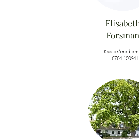
Elisabet
Forsma
Kassör/medlem
0704-150941