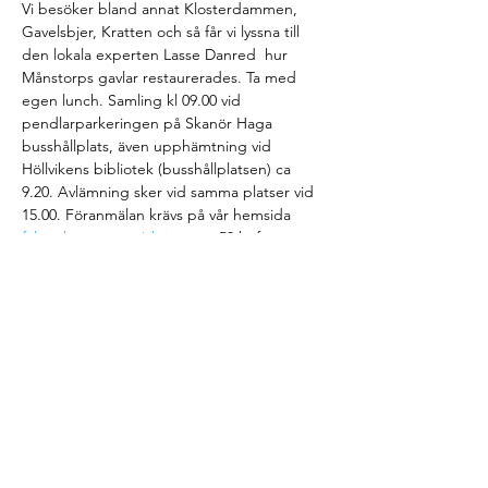
Vi besöker bland annat Klosterdammen, 
Gavelsbjer, Kratten och så får vi lyssna till 
den lokala experten Lasse Danred  hur 
Månstorps gavlar restaurerades. Ta med 
egen lunch. Samling kl 09.00 vid 
pendlarparkeringen på Skanör Haga 
busshållplats, även upphämtning vid 
Höllvikens bibliotek (busshållplatsen) ca 
9.20. Avlämning sker vid samma platser vid 
15.00. Föranmälan krävs på vår hemsida 
falsterbonaset.se/aktiviteter
. 50 kr för 
medlemmar i FNF. Icke medlemmar 150 kr. 
Bli medlem på 
falsterbonaset.se/bli-
medlem
. Barn och ungdomar under 18 år 
följer med gratis i vuxens sällskap. OBS: De 
måste också vara anmälda.
-