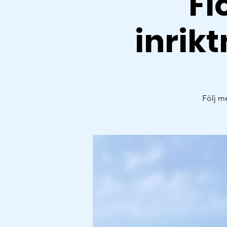
Fl
inrikt
Följ m