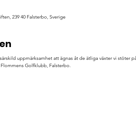
ften, 239 40 Falsterbo, Sverige
ten
skild uppmärksamhet att ägnas åt de ätliga växter vi stöter på
 Flommens Golfklubb, Falsterbo.