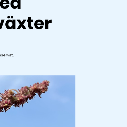
med
 växter
servat.