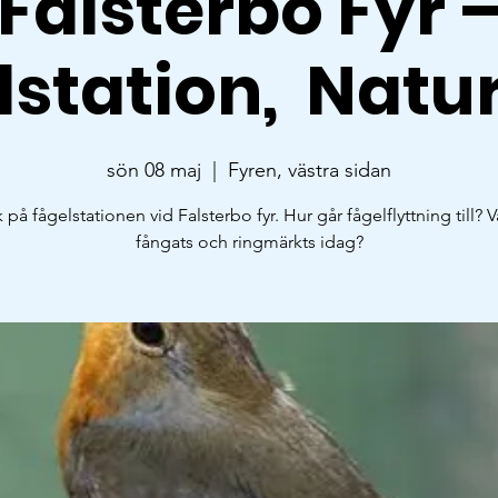
Falsterbo Fyr 
lstation, Natu
sön 08 maj
  |  
Fyren, västra sidan
på fågelstationen vid Falsterbo fyr. Hur går fågelflyttning till? 
fångats och ringmärkts idag?