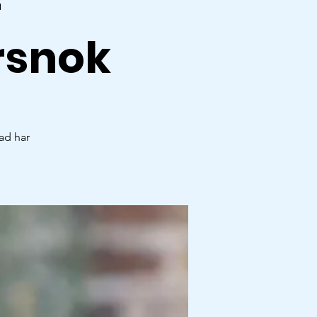
–
rsnok
Vad har