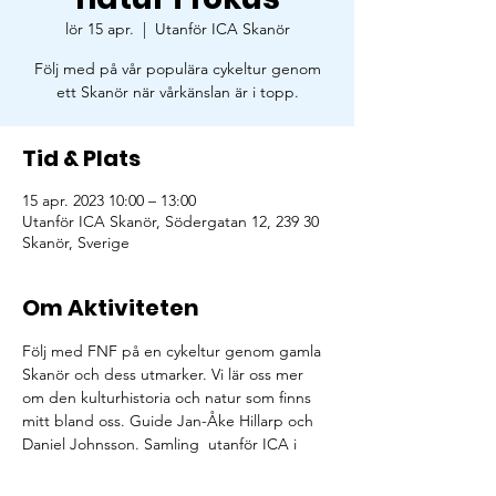
lör 15 apr.
  |  
Utanför ICA Skanör
Följ med på vår populära cykeltur genom
ett Skanör när vårkänslan är i topp.
Tid & Plats
15 apr. 2023 10:00 – 13:00
Utanför ICA Skanör, Södergatan 12, 239 30
Skanör, Sverige
Om Aktiviteten
Följ med FNF på en cykeltur genom gamla 
Skanör och dess utmarker. Vi lär oss mer 
om den kulturhistoria och natur som finns 
mitt bland oss. Guide Jan-Åke Hillarp och 
Daniel Johnsson. Samling  utanför ICA i 
Skanör. Ta med fika.