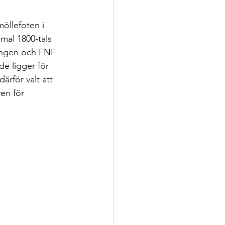
öllefoten i 
mal 1800-tals 
ningen och FNF 
e ligger för 
rför valt att 
en för 