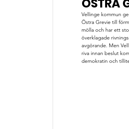
ÖSTRA G
Vellinge kommun geno
Östra Grevie till för
mölla och har ett st
överklagade rivningsl
avgörande. Men Velli
riva innan beslut kom
demokratin och tilli