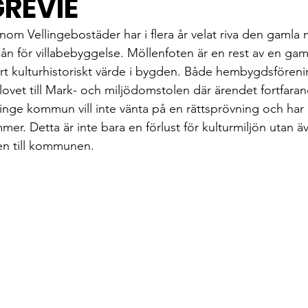
REVIE
m Vellingebostäder har i flera år velat riva den gamla m
mån för villabebyggelse. Möllenfoten är en rest av en gam
ort kulturhistoriskt värde i bygden. Både hembygdsföre
ovet till Mark- och miljödomstolen där ärendet fortfarand
nge kommun vill inte vänta på en rättsprövning och har dä
mer. Detta är inte bara en förlust för kulturmiljön utan äv
ten till kommunen.