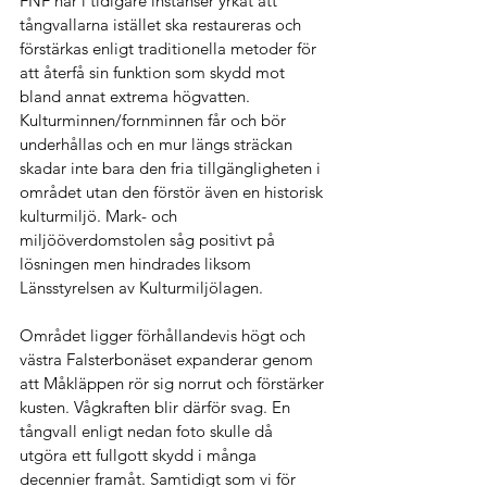
FNF har i tidigare instanser yrkat att 
tångvallarna istället ska restaureras och 
förstärkas enligt traditionella metoder för 
att återfå sin funktion som skydd mot 
bland annat extrema högvatten. 
Kulturminnen/fornminnen får och bör 
underhållas och en mur längs sträckan 
skadar inte bara den fria tillgängligheten i 
området utan den förstör även en historisk 
kulturmiljö. Mark- och 
miljööverdomstolen såg positivt på 
lösningen men hindrades liksom 
Länsstyrelsen av Kulturmiljölagen. 
Området ligger förhållandevis högt och 
västra Falsterbonäset expanderar genom 
att Måkläppen rör sig norrut och förstärker 
kusten. Vågkraften blir därför svag. En 
tångvall enligt nedan foto skulle då 
utgöra ett fullgott skydd i många 
decennier framåt. Samtidigt som vi för 