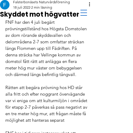
Falsterbonäsets Naturvårdsförening
18 juli 2022
2 min läsning
Skyddet mot högvatten
FNF har den 4 juli begärt 
prövningstillstånd hos Högsta Domstolen 
av dom rörande skyddsvallen och 
delområdena 2-7 som omfattar sträckan 
längs Flommen upp till Fädriften. På 
denna sträcka har Vellinge kommun av 
domstol fått rätt att anlägga en flera 
meter hög mur väster om bebyggelsen 
och därmed längs befintlig tångvall. 
Rätten att begära prövning hos HD står 
alla fritt och efter noggrant övervägande 
var vi eniga om att kulturmiljön i området 
för etapp 2-7 påverkas så pass negativt av 
en tre meter hög mur, att frågan måste få 
möjlighet att hanteras separat 