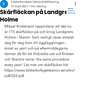
Falsterbonäsets Naturvårdsförening
31 mars 2021
1 min läsning
Skärfläckan på Landgrens
Holme
Mikael Kristersson rapporterar att det nu 
är 115 skärfläckor på och kring Landgrens 
Holme i Skanör. Som vanligt växer antalet 
dag för dag fram till äggläggningen i 
slutet av april och på eftermiddagarna 
lämnar de för att födosöka ute vid Knösen 
och Skanörs revlar, the same procedure 
every year! Läs mer om skärfläckan här 
https://www.falsterbofagelstation.se/arkiv/
pdf/263.pdf