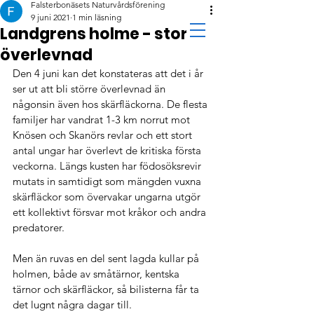
Falsterbonäsets Naturvårdsförening
9 juni 2021
1 min läsning
Landgrens holme - stor
överlevnad
Den 4 juni kan det konstateras att det i år 
ser ut att bli större överlevnad än 
någonsin även hos skärfläckorna. De flesta 
familjer har vandrat 1-3 km norrut mot 
Knösen och Skanörs revlar och ett stort 
antal ungar har överlevt de kritiska första 
veckorna. Längs kusten har födosöksrevir 
mutats in samtidigt som mängden vuxna 
skärfläckor som övervakar ungarna utgör 
ett kollektivt försvar mot kråkor och andra 
predatorer.
Men än ruvas en del sent lagda kullar på 
holmen, både av småtärnor, kentska 
tärnor och skärfläckor, så bilisterna får ta 
det lugnt några dagar till.