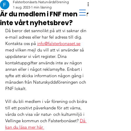
Falsterbonäsets Naturvårdsförening
1 aug. 2023
1 min läsning
Är du medlem i FNF men får
inte vårt nyhetsbrev?
Då beror det sannolikt på att vi saknar din 
e-mail adress eller har fel adress till dig. 
Kontakta oss på 
info@falsterbonaset.se
med vilken mejl du vill att vi använder så 
uppdaterar vi vårt register. Dina 
kontaktuppgifter används inte av någon 
annan eller i något reklamsyfte. Enbart i 
syfte att skicka information någon gång i 
månaden från Naturskyddsföreningen och 
FNF lokalt.
Vill du bli medlem i vår förening och bidra 
till ett positivt påverkande för att värna, 
vårda och visa vår natur- och kulturmiljö i 
Vellinge kommun och Falsterbonäset? 
Då 
kan du läsa mer här 