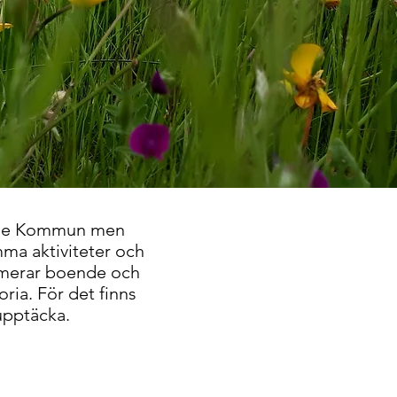
linge Kommun men
ma aktiviteter och
ormerar boende och
oria. För det finns
 upptäcka.