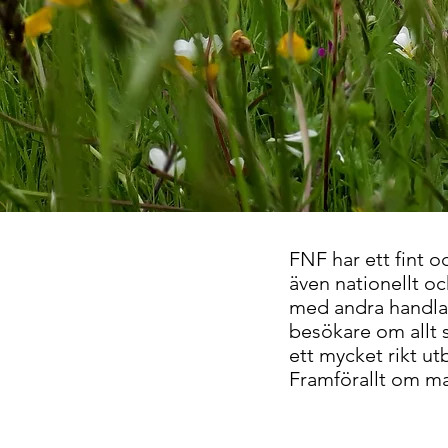
FNF har ett fint 
även nationellt o
med andra handlar
besökare om allt s
ett mycket rikt ut
Framförallt om man